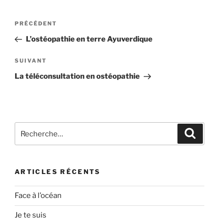
Navigation
Article
PRÉCÉDENT
de
précédent
L’ostéopathie en terre Ayuverdique
l’article
Article
SUIVANT
suivant
La téléconsultation en ostéopathie
Recherche
Recher
pour
:
ARTICLES RÉCENTS
Face à l’océan
Je te suis