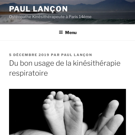
Aller
PAUL LANÇON
au
Ostéopathe Kinésithérapeute à Paris 14ème
contenu
principal
Menu
PUBLIÉ
5 DÉCEMBRE 2019
PAR
PAUL LANÇON
LE
Du bon usage de la kinésithérapie
respiratoire