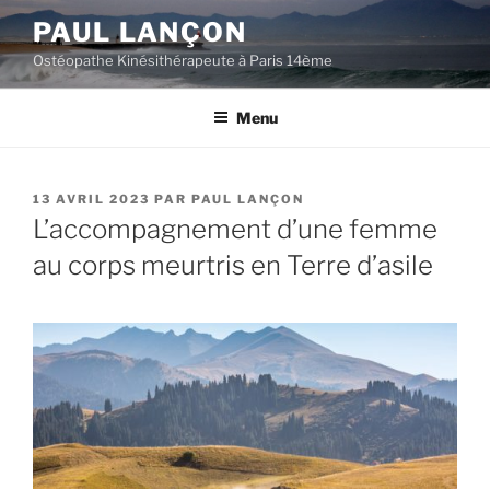
Aller
PAUL LANÇON
au
Ostéopathe Kinésithérapeute à Paris 14ème
contenu
principal
Menu
PUBLIÉ
13 AVRIL 2023
PAR
PAUL LANÇON
LE
L’accompagnement d’une femme
au corps meurtris en Terre d’asile