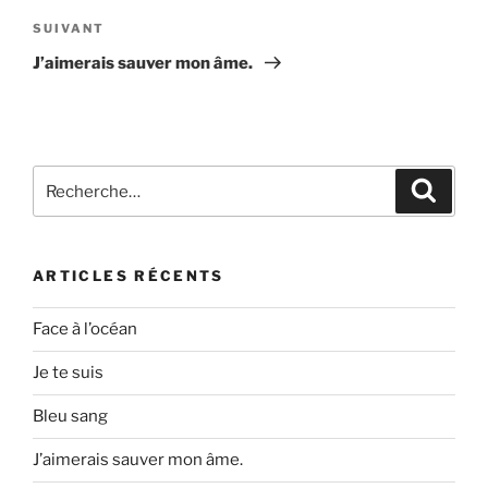
Article
SUIVANT
suivant
J’aimerais sauver mon âme.
Recherche
Recher
pour
:
ARTICLES RÉCENTS
Face à l’océan
Je te suis
Bleu sang
J’aimerais sauver mon âme.