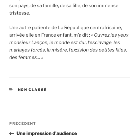
son pays, de sa famille, de sa fille, de son immense
tristesse.
Une autre patiente de La République centrafricaine,
arrivée elle en France enfant, m’a dit :
« Ouvrez les yeux
monsieur Lançon, le monde est dur, l’esclavage, les
mariages forcés, la misère, l’excision des petites filles,
des femmes… »
CATÉGORIES
NON CLASSÉ
Navigation
Article
PRÉCÉDENT
de
précédent
Une impression d’audience
l’article