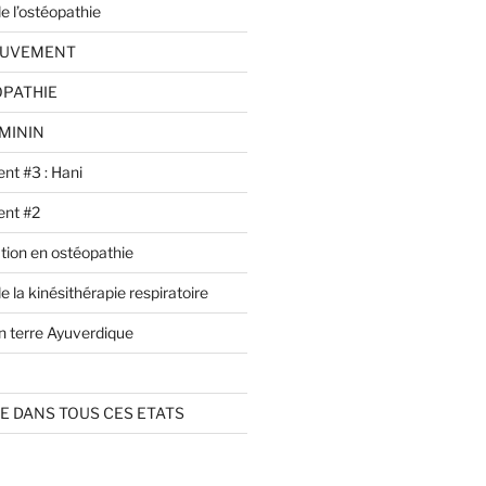
e l’ostéopathie
OUVEMENT
OPATHIE
MININ
ent #3 : Hani
ient #2
tion en ostéopathie
 la kinésithérapie respiratoire
n terre Ayuverdique
E DANS TOUS CES ETATS