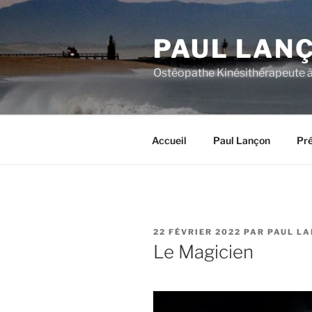
Aller
au
PAUL LAN
contenu
principal
Ostéopathe Kinésithérapeute 
Accueil
Paul Lançon
Pré
PUBLIÉ
22 FÉVRIER 2022
PAR
PAUL L
LE
Le Magicien