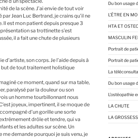
che d’un spectacle.
Du bon usage d
mité de la scène. J’ai envie de tout voir
L’ÊTRE EN M
té par Jean Luc Bertrand, je crains qu’il ne
 Il est mon patient depuis presque 3
HTA ET OSTE
eprésentation sa trottinette s’est
MASCULIN FE
sée, il a fait une chute de plusieurs
Portrait de pati
e d’artiste, son corps. Je l’aide depuis à
Portrait de pat
le but de tout traitement holistique
La téléconsulta
t imaginé ce moment, quand sur ma table,
Du bon usage de
er, paralysé par la douleur ou son
L’ostéopathie e
e vois un homme tourbillonnant nous
’est joyeux, impertinent, il se moque de
LA CHUTE
 accompagné d’un gorille une sorte
LA GROSSESS
 extrêmement drôle et tendre, qui va
fants et les adultes sur scène. Un
je me demande pourquoi je suis venu, je