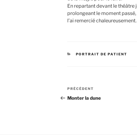
En repartant devant le théâtre je
prolongeant le moment passé, so
l’ai remercié chaleureusement.
CATÉGORIES
PORTRAIT DE PATIENT
Navigation
Article
PRÉCÉDENT
de
précédent
Monter la dune
l’article