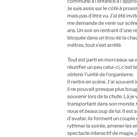
commune à l’enfance à l’appro
Je suis assis sur le côté à proxi
mais pas d’être vu. J’ai été invi
me demande de venir sur scène.
ans. Un soir en rentrant d’une r
bloquée dans un trou de la chaus
mètres, tout s’est arrêté.
Tout est parti en morceaux sa vi
réunifier un peu celui-ci, c’est 
obtenir l’unité de l’organisme.
Il rentre en scène. J’ai souven
il ne pouvait presque plus boug
souvenir lors de la chute. Là j
transportant dans son monde. C
nous et beaucoup de lui. Il est
d’avatar, ils forment un couple
rythmer la soirée, amener les en
spectacle interactif de magie, 