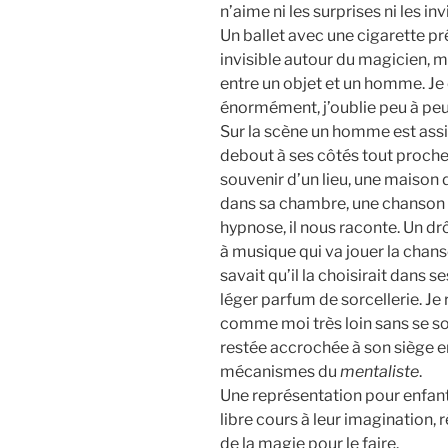
n’aime ni les surprises ni les inv
Un ballet avec une cigarette prê
invisible autour du magicien, ma
entre un objet et un homme. Je
énormément, j’oublie peu à pe
Sur la scène un homme est assis
debout à ses côtés tout proche
souvenir d’un lieu, une maison 
dans sa chambre, une chanson d
hypnose, il nous raconte. Un drôl
à musique qui va jouer la chan
savait qu’il la choisirait dans 
léger parfum de sorcellerie. Je 
comme moi très loin sans se sou
restée accrochée à son siège 
mécanismes du
mentaliste
.
Une représentation pour enfant 
libre cours à leur imagination, 
de la magie pour le faire.