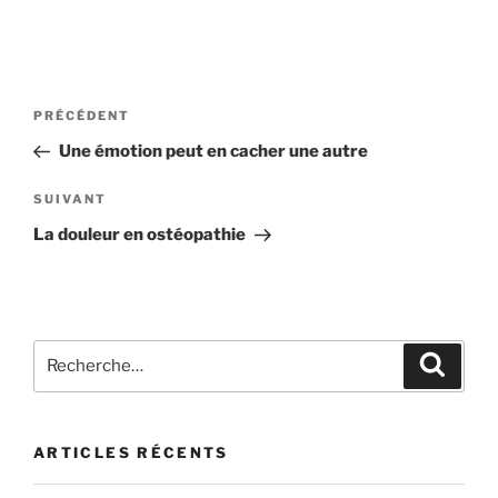
Navigation
Article
PRÉCÉDENT
de
précédent
Une émotion peut en cacher une autre
l’article
Article
SUIVANT
suivant
La douleur en ostéopathie
Recherche
Recher
pour
:
ARTICLES RÉCENTS